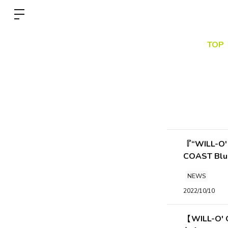
TOP
『“WILL-O'
COAST Bl
NEWS
2022/10/10
【WILL-O'