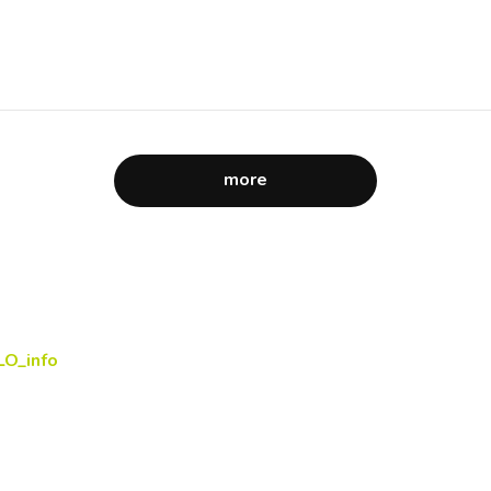
more
LO_info