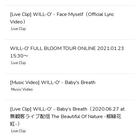
[Live Clip] WILL-O' - Face Myself（Official Lyric
Video）
Live Clip
WILL-O' FULL BLOOM TOUR ONLINE 2021.01.23
15:30〜
Live Clip
[Music Video] WILL-O' - Baby's Breath
Music Video
[Live Clip] WILL-O' - Baby’s Breath（2020.06.27 at
無観客ライブ配信 The Beautiful Of Nature -柳緑花
紅-）
Live Clip