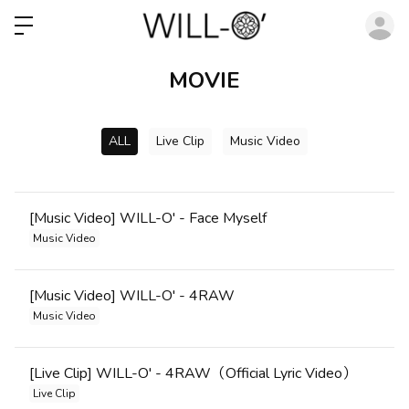
ロ
MOVIE
ALL
Live Clip
Music Video
[Music Video] WILL-O' - Face Myself
Music Video
[Music Video] WILL-O' - 4RAW
Music Video
[Live Clip] WILL-O' - 4RAW（Official Lyric Video）
Live Clip