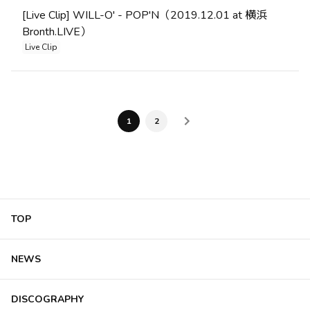
[Live Clip] WILL-O' - POP'N（2019.12.01 at 横浜
Bronth.LIVE）
Live Clip
1
2
TOP
NEWS
DISCOGRAPHY