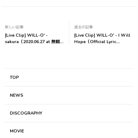
新しい記事
過去の記事
[Live Clip] WILL-O' -
[Live Clip] WILL-O' - I Will
sakura（2020.06.27 at 無観
Hope（Official Lyric
客ライブ配信 The Beautiful
Video）
Of Nature -柳緑花紅-）
TOP
NEWS
DISCOGRAPHY
MOVIE