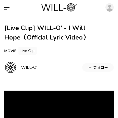
ロ
[Live Clip] WILL-O' - I Will
Hope（Official Lyric Video）
Live Clip
MOVIE
WILL-O'
フォロー