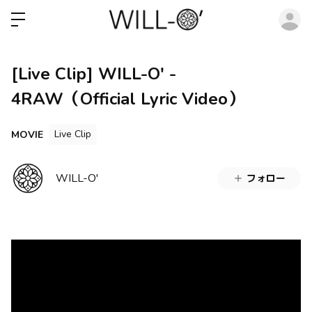
ロ
[Live Clip] WILL-O' -
4RAW（Official Lyric Video）
Live Clip
MOVIE
WILL-O'
フォロー