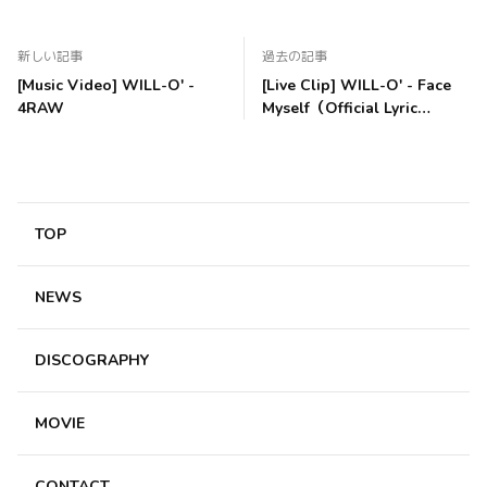
新しい記事
過去の記事
[Music Video] WILL-O' -
[Live Clip] WILL-O' - Face
4RAW
Myself（Official Lyric
Video）
TOP
NEWS
DISCOGRAPHY
MOVIE
CONTACT